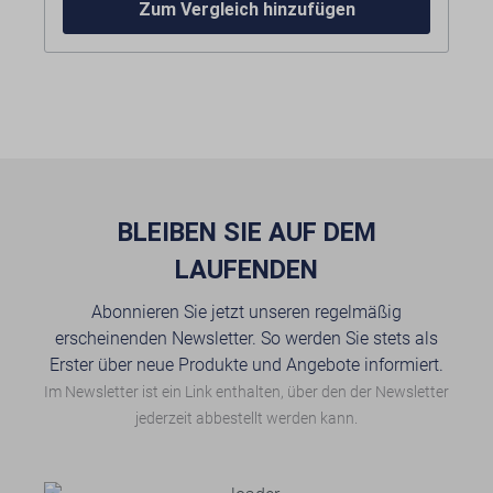
bauartbedingt bei Maschinen mit
Zum Vergleich hinzufügen
Tischvorschub)
Bandschere
Schleifeinheit
Spänebürste
Ringschraube zum Versetzen der
Maschine
Maschinenleuchte
LED-Geschwindigkeitsanzeige
Ausblasvorrichtung
BLEIBEN SIE AUF DEM
LAUFENDEN
Abonnieren Sie jetzt unseren regelmäßig
erscheinenden Newsletter. So werden Sie stets als
Erster über neue Produkte und Angebote informiert.
Im Newsletter ist ein Link enthalten, über den der Newsletter
jederzeit abbestellt werden kann.