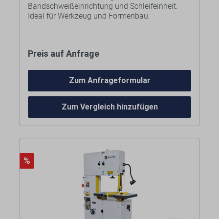
Bandschweißeinrichtung und Schleifeinheit.
Ideal für Werkzeug und Formenbau.
Ausstattung:
Preis auf Anfrage
Sägeband
Stufenlose Schnittgeschwindigkeit
Reduktionsgetriebe
Zum Anfrageformular
Bandschweiseinrichtung mit
Ausglüheinheit
Maschinenleuchte
Zum Vergleich hinzufügen
Schere
Schleifstation
Spänebürste
Ausblaseinrichtung
LED Digitalanzeige (zur Anzeige der
%
Schnittgeschwindigkeit)
Tisch mit Anschlagnut
Winkelanschlag
Parallelanschlag