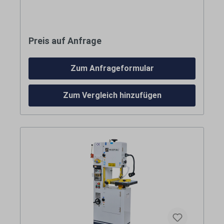
Lieferumfang
Sägeband
Preis auf Anfrage
Stufenlose Schnittgeschwindigkeit
Bandschweißeinrichtung mit
Kosten für Anlieferung per Spedition
Ausglüheinheit
frei
Zum Anfrageformular
Bordsteinkante
Maschinenleuchte
siehe Warenkorb bzw. bei
Anfrageartikeln im individuellen Angebot.
Schere
Schleifstation
Zum Vergleich hinzufügen
Spänebürste
Ausblaseinrichtung
LED Digitalanzeige (zur Anzeige der
Schnittgeschwindigkeit)
Tisch mit Anschlagnut
Parallelanschlag