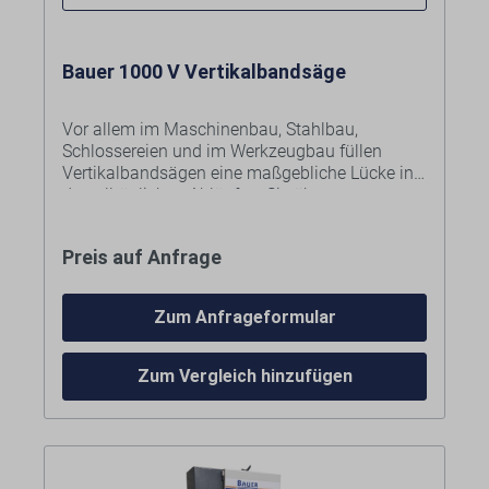
Bauer 1000 V Vertikalbandsäge
Vor allem im Maschinenbau, Stahlbau,
Schlossereien und im Werkzeugbau füllen
Vertikalbandsägen eine maßgebliche Lücke in
den alltäglichen Abläufen. Sie überzeugen
durch einen robusten Aufbau, eine lange
Lebensdauer und einen ruhigen Sägebandlauf.
Lieferumfang/Ausstattung:
Preis auf Anfrage
Komplett anschlussfertig
2 Schnittgeschwindigkeiten
Abschaltung nach Schnittende /
Zum Anfrageformular
Sägebandantrieb mit Endabschaltung
Konstante Sägebandspannung
Präzise Sägeband-Rollenführung
Zum Vergleich hinzufügen
Sägeband 8/12 ZpZ
Bild zeigt Bauer 450 V mit Sonderausstattung:
Vergrößerte Schnitthöhe auf 400 mm