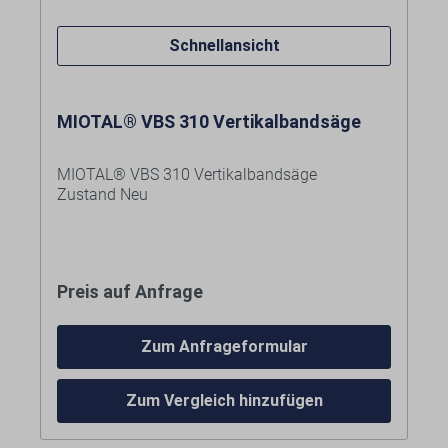
Schnellansicht
MIOTAL® VBS 310 Vertikalbandsäge
MIOTAL® VBS 310 Vertikalbandsäge
Zustand Neu
Eigenschaften:
Massiver Graugusstisch, durch die große
Preis auf Anfrage
Auflagefläche wird ein sicheres Arbeiten
gewährleistet
Lieferumfang:
Serienmäßig mit
Zum Anfrageformular
Bandschweißeinrichtung,
Sägeband
Ausglühvorrichtung, Schere und
Bandschweißeinrichtung mit
Schleifstein
Ausglühvorrichtung
Zum Vergleich hinzufügen
Abbildung zeigt VBS 360
Serienmäßig mit stufenlos einstellbarer
Halogenlicht
Schnittgeschwindigkeit
Schere