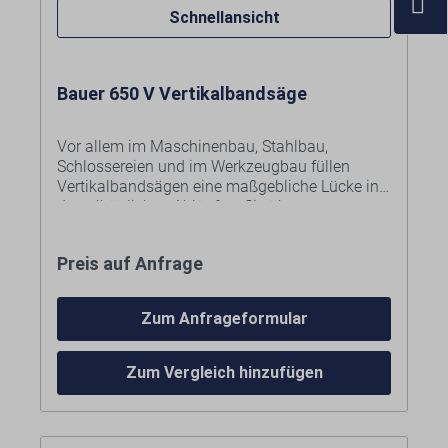
Schnellansicht
Bauer 650 V Vertikalbandsäge
Vor allem im Maschinenbau, Stahlbau,
Schlossereien und im Werkzeugbau füllen
Vertikalbandsägen eine maßgebliche Lücke in
den alltäglichen Abläufen. Sie überzeugen
durch einen robusten Aufbau, eine lange
Lebensdauer und einen ruhigen Sägebandlauf.
Lieferumfang/Ausstattung:
Preis auf Anfrage
Komplett anschlussfertig
2 Schnittgeschwindigkeiten
Abschaltung nach Schnittende /
Zum Anfrageformular
Sägebandantrieb mit Endabschaltung
Konstante Sägebandspannung
Präzise Sägeband-Rollenführung
Zum Vergleich hinzufügen
Sägeband 8/12 ZpZ
Bild zeigt Bauer 450 V mit Sonderausstattung: