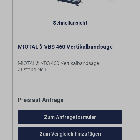
Schnellansicht
MIOTAL® VBS 460 Vertikalbandsäge
MIOTAL® VBS 460 Vertikalbandsäge
Zustand Neu
Merkmale:
Massiver Graugusstisch, durch die große
Preis auf Anfrage
Auflagefläche wird ein sicheres Arbeiten
gewährleistet
Serienmäßig mit
Zum Anfrageformular
Lieferumfang:
Bandschweißeinrichtung,
Ausglühvorrichtung, Schere und
Sägeband
Schleifstein
Bandschweißeinrichtung mit
Zum Vergleich hinzufügen
Serienmäßig mit stufenlos einstellbarer
Ausglühvorrichtung