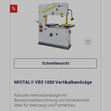
Vergrößerte Schnitthöhe auf 400 mm
%
Stufenlose Drehzahlverstellung
Winkel- und Queranschlag
Kosten für Anlieferung per Spedition
frei
Bordsteinkante
siehe Warenkorb bzw. bei
Anfrageartikeln im individuellen Angebot.
Schnellansicht
MIOTAL® VBS 1000 Vertikalbandsäge
Robuste Vertikalbandsäge mit
Bandschweißeinrichtung und Schleifeinheit.
Ideal für Werkzeug und Formenbau.