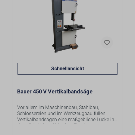
Stufenlose Drehzahlverstellung
Winkel- und Queranschlag
Kosten für Anlieferung per Spedition
frei
Bordsteinkante
siehe Warenkorb bzw. bei
Anfrageartikeln im individuellen Angebot.
Schnellansicht
Bauer 450 V Vertikalbandsäge
Vor allem im Maschinenbau, Stahlbau,
Schlossereien und im Werkzeugbau füllen
Vertikalbandsägen eine maßgebliche Lücke in
den alltäglichen Abläufen. Sie überzeugen
durch einen robusten Aufbau, eine lange